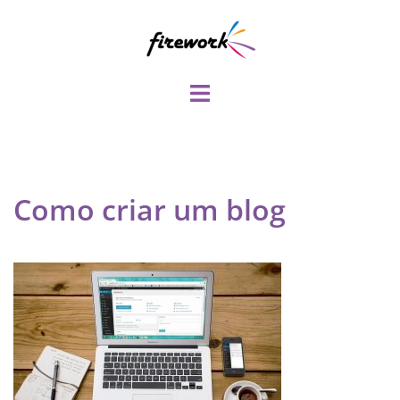
Pular
para
o
conteúdo
Toggle
menu
Como criar um blog