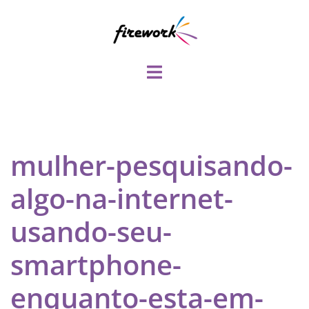
Pular
para
o
conteúdo
Toggle
menu
mulher-pesquisando-
algo-na-internet-
usando-seu-
smartphone-
enquanto-esta-em-