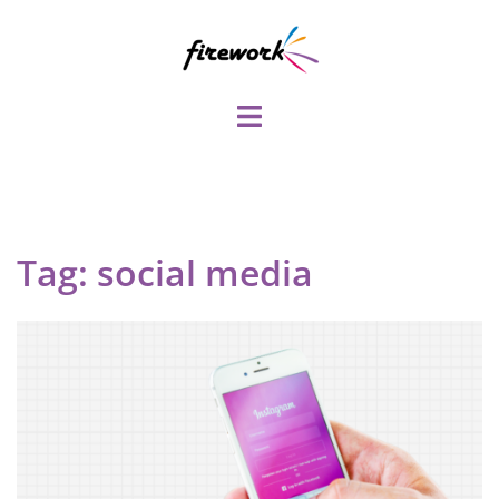
Pular
para
o
conteúdo
Toggle
menu
Tag:
social media